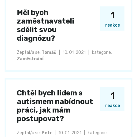
Měl bych
1
zaměstnavateli
reakce
sdělit svou
diagnózu?
Zeptal/a se:
Tomáš
|
10. 01. 2021
|
kategorie:
Zaměstnání
Chtěl bych lidem s
1
autismem nabídnout
reakce
práci, jak mám
postupovat?
Zeptal/a se:
Petr
|
10. 01. 2021
|
kategorie: