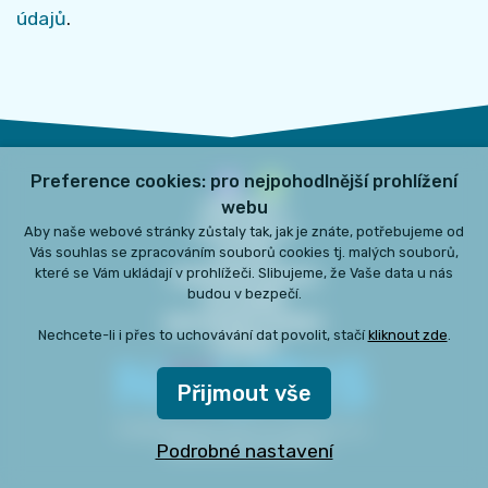
údajů
.
Preference cookies: pro nejpohodlnější prohlížení
webu
KONTAKTY
O PROJEKTU
Aby naše webové stránky zůstaly tak, jak je znáte, potřebujeme od
Vás souhlas se zpracováním souborů cookies tj. malých souborů,
AUTOŘI
které se Vám ukládají v prohlížeči. Slibujeme, že Vaše data u nás
PRÁVNÍ INFORMACE
budou v bezpečí.
DOTAZNÍK
NASTAVENÍ COOKIES
Nechcete-li i přes to uchovávání dat povolit, stačí
kliknout zde
.
COOKIES
Přijmout vše
©
2026
Národní ústav pro autismus, z.ú.,
Podrobné nastavení
všechna práva vyhrazena