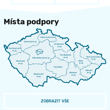
Místa podpory
Liberecký kraj
Ústecký kraj
Královéhr.
kraj
Karlovarský
kraj
Praha
Pardubický
Moravskoslez.
kraj
Středočeský kraj
kraj
Olom.
Plzeňský
kraj
kraj
Vysočina
Zlínský
Jihomor.
kraj
Jihočeský
kraj
kraj
ZOBRAZIT VŠE