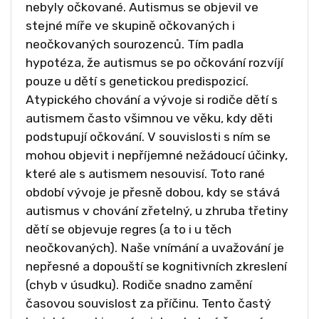
nebyly očkované. Autismus se objevil ve
stejné míře ve skupině očkovaných i
neočkovaných sourozenců. Tím padla
hypotéza, že autismus se po očkování rozvíjí
pouze u dětí s genetickou predispozicí.
Atypického chování a vývoje si rodiče dětí s
autismem často všimnou ve věku, kdy děti
podstupují očkování. V souvislosti s ním se
mohou objevit i nepříjemné nežádoucí účinky,
které ale s autismem nesouvisí. Toto rané
období vývoje je přesně dobou, kdy se stává
autismus v chování zřetelný, u zhruba třetiny
dětí se objevuje regres (a to i u těch
neočkovaných). Naše vnímání a uvažování je
nepřesné a dopouští se kognitivních zkreslení
(chyb v úsudku). Rodiče snadno zamění
časovou souvislost za příčinu. Tento častý