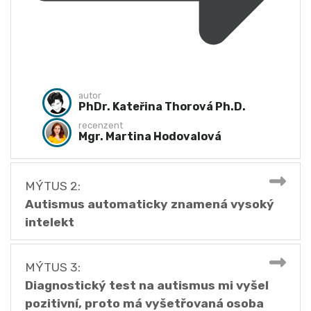
autor
PhDr. Kateřina Thorová Ph.D.
recenzent
Mgr. Martina Hodovalová
MÝTUS
2
:
Autismus automaticky znamená vysoký
intelekt
MÝTUS
3
:
Diagnostický test na autismus mi vyšel
pozitivní, proto má vyšetřovaná osoba