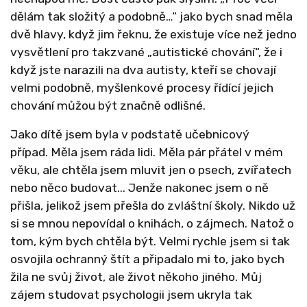
dělám tak složitý a podobně…“ jako bych snad měla
dvě hlavy, když jim řeknu, že existuje více než jedno
vysvětlení pro takzvané „autistické chování“, že i
když jste narazili na dva autisty, kteří se chovají
velmi podobně, myšlenkové procesy řídící jejich
chování můžou být značně odlišné.
Jako dítě jsem byla v podstatě učebnicový
případ. Měla jsem ráda lidi. Měla pár přátel v mém
věku, ale chtěla jsem mluvit jen o psech, zvířatech
nebo něco budovat... Jenže nakonec jsem o ně
přišla, jelikož jsem přešla do zvláštní školy. Nikdo už
si se mnou nepovídal o knihách, o zájmech. Natož o
tom, kým bych chtěla být. Velmi rychle jsem si tak
osvojila ochranný štít a připadalo mi to, jako bych
žila ne svůj život, ale život někoho jiného. Můj
zájem studovat psychologii jsem ukryla tak