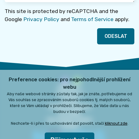
This site is protected by reCAPTCHA and the
Google
Privacy Policy
and
Terms of Service
apply.
ODESLAT
Preference cookies: pro nejpohodlnější prohlížení
webu
KONTAKTY
O PROJEKTU
Aby naše webové stránky zůstaly tak, jak je znáte, potřebujeme od
Vás souhlas se zpracováním souborů cookies tj. malých souborů,
AUTOŘI
které se Vám ukládají v prohlížeči. Slibujeme, že Vaše data u nás
PRÁVNÍ INFORMACE
budou v bezpečí.
DOTAZNÍK
NASTAVENÍ COOKIES
Nechcete-li i přes to uchovávání dat povolit, stačí
kliknout zde
.
COOKIES