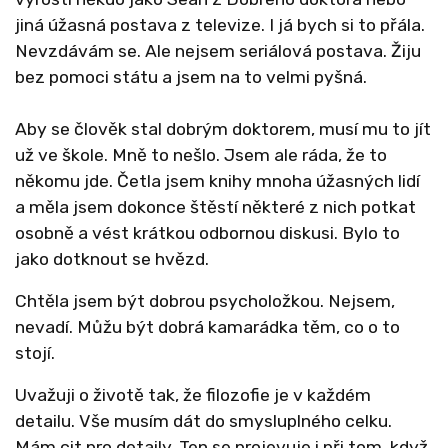
jiná úžasná postava z televize. I já bych si to přála.
Nevzdávám se. Ale nejsem seriálová postava. Žiju
bez pomoci státu a jsem na to velmi pyšná.
Aby se člověk stal dobrým doktorem, musí mu to jít
už ve škole. Mně to nešlo. Jsem ale ráda, že to
někomu jde. Četla jsem knihy mnoha úžasných lidí
a měla jsem dokonce štěstí některé z nich potkat
osobně a vést krátkou odbornou diskusi. Bylo to
jako dotknout se hvězd.
Chtěla jsem být dobrou psycholožkou. Nejsem,
nevadí. Můžu být dobrá kamarádka těm, co o to
stojí.
Uvažuji o životě tak, že filozofie je v každém
detailu. Vše musím dát do smysluplného celku.
Mám cit pro detaily. Ten se projevuje i při tom, když