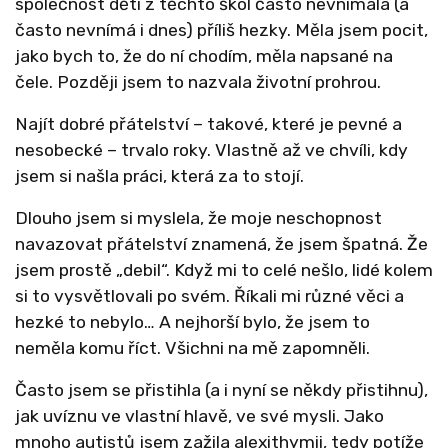
společnost děti z těchto škol často nevnímala (a
často nevnímá i dnes) příliš hezky. Měla jsem pocit,
jako bych to, že do ní chodím, měla napsané na
čele. Později jsem to nazvala životní prohrou.
Najít dobré přátelství – takové, které je pevné a
nesobecké – trvalo roky. Vlastně až ve chvíli, kdy
jsem si našla práci, která za to stojí.
Dlouho jsem si myslela, že moje neschopnost
navazovat přátelství znamená, že jsem špatná. Že
jsem prostě „debil“. Když mi to celé nešlo, lidé kolem
si to vysvětlovali po svém. Říkali mi různé věci a
hezké to nebylo… A nejhorší bylo, že jsem to
neměla komu říct. Všichni na mě zapomněli.
Často jsem se přistihla (a i nyní se někdy přistihnu),
jak uvíznu ve vlastní hlavě, ve své mysli. Jako
mnoho autistů jsem zažila alexithymii, tedy potíže