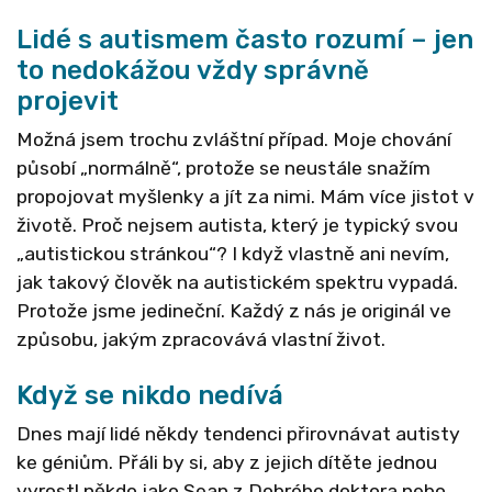
Lidé s autismem často rozumí – jen
to nedokážou vždy správně
projevit
Možná jsem trochu zvláštní případ. Moje chování
působí „normálně“, protože se neustále snažím
propojovat myšlenky a jít za nimi. Mám více jistot v
životě. Proč nejsem autista, který je typický svou
„autistickou stránkou“? I když vlastně ani nevím,
jak takový člověk na autistickém spektru vypadá.
Protože jsme jedineční. Každý z nás je originál ve
způsobu, jakým zpracovává vlastní život.
Když se nikdo nedívá
Dnes mají lidé někdy tendenci přirovnávat autisty
ke géniům. Přáli by si, aby z jejich dítěte jednou
vyrostl někdo jako Sean z Dobrého doktora nebo