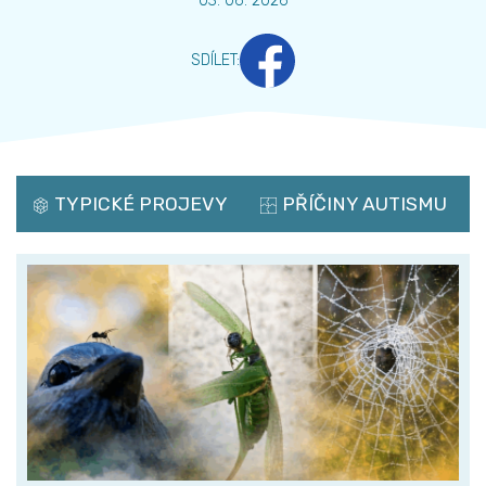
03. 06. 2026
SDÍLET
:
TYPICKÉ PROJEVY
PŘÍČINY AUTISMU