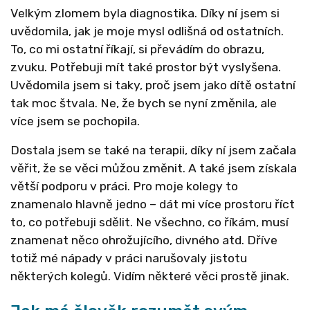
Velkým zlomem byla diagnostika. Díky ní jsem si
uvědomila, jak je moje mysl odlišná od ostatních.
To, co mi ostatní říkají, si převádím do obrazu,
zvuku. Potřebuji mít také prostor být vyslyšena.
Uvědomila jsem si taky, proč jsem jako dítě ostatní
tak moc štvala. Ne, že bych se nyní změnila, ale
více jsem se pochopila.
Dostala jsem se také na terapii, díky ní jsem začala
věřit, že se věci můžou změnit. A také jsem získala
větší podporu v práci. Pro moje kolegy to
znamenalo hlavně jedno – dát mi více prostoru říct
to, co potřebuji sdělit. Ne všechno, co říkám, musí
znamenat něco ohrožujícího, divného atd. Dříve
totiž mé nápady v práci narušovaly jistotu
některých kolegů. Vidím některé věci prostě jinak.