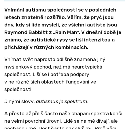
Vnímání autismu společností se v posledních
letech znatelně rozšířilo. Věřím, že pryč jsou
dny, kdy si lidé mysleli, že všichni autisté jsou
Raymond Babbitt z „Rain Man“. V dnešní době je
známo, že autistické rysy se liší intenzitou a
přicházejí v různých kombinacích.
Vnímat svět naprosto odlišně znamená jiný
myšlenkový pochod, než má neurotypická
společnost. Liší se i potřeba podpory
v nejrůznějších oblastech fungování ve
společnosti.
Jinými slovy:
autismus je spektrum
.
A přesto až příliš často naše chápání spektra končí
na velmi povrchní úrovni. Lidé se na mě dívají, ale
nechápou mě. Dost často pak slyším: „Proč věci