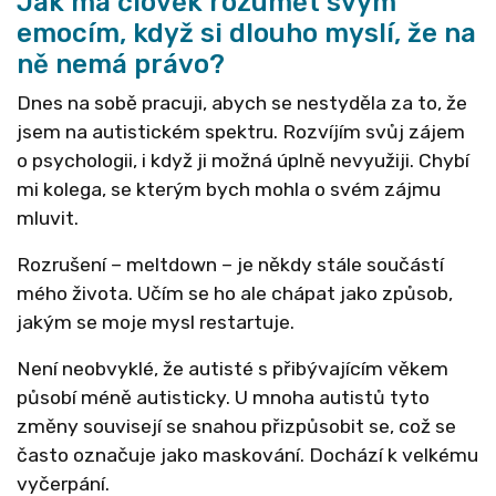
Jak má člověk rozumět svým
emocím, když si dlouho myslí, že na
ně nemá právo?
Dnes na sobě pracuji, abych se nestyděla za to, že
jsem na autistickém spektru. Rozvíjím svůj zájem
o psychologii, i když ji možná úplně nevyužiji. Chybí
mi kolega, se kterým bych mohla o svém zájmu
mluvit.
Rozrušení – meltdown – je někdy stále součástí
mého života. Učím se ho ale chápat jako způsob,
jakým se moje mysl restartuje.
Není neobvyklé, že autisté s přibývajícím věkem
působí méně autisticky. U mnoha autistů tyto
změny souvisejí se snahou přizpůsobit se, což se
často označuje jako maskování. Dochází k velkému
vyčerpání.