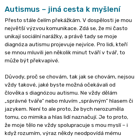
Autismus – jiná cesta k myšlení
Přesto stále čelím překážkám. V dospělosti je mou
největší výzvou komunikace. Zdá se, že mi často
unikají sociální narážky, a právě tady se moje
diagnóza autismu projevuje nejvíce. Pro lidi, kteří
se mnou mluvili jen několik minut tváří v tvář, to
může být překvapivé.
Důvody, proč se chovám, tak jak se chovám, nejsou
vždy takové, jaké byste možná očekávali od
člověka s diagnózou autismu. Ne vždy dělám
„správné tváře“ nebo mluvím „správným“ hlasem či
jazykem. Není to ale proto, že bych nerozuměla
tomu, co mimika a hlas lidí naznačují. Je to proto,
že moje tělo ne vždy spolupracuje s mou myslí – i
když rozumím, výraz někdy neodpovídá mému