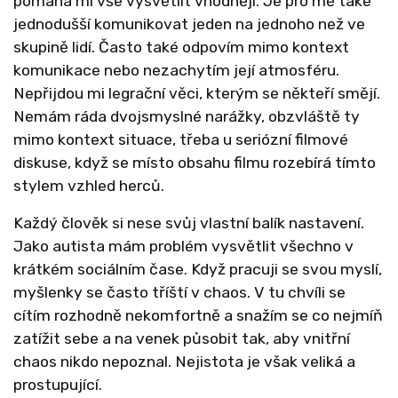
pomáhá mi vše vysvětlit vhodněji. Je pro mě také
jednodušší komunikovat jeden na jednoho než ve
skupině lidí. Často také odpovím mimo kontext
komunikace nebo nezachytím její atmosféru.
Nepřijdou mi legrační věci, kterým se někteří smějí.
Nemám ráda dvojsmyslné narážky, obzvláště ty
mimo kontext situace, třeba u seriózní filmové
diskuse, když se místo obsahu filmu rozebírá tímto
stylem vzhled herců.
Každý člověk si nese svůj vlastní balík nastavení.
Jako autista mám problém vysvětlit všechno v
krátkém sociálním čase. Když pracuji se svou myslí,
myšlenky se často tříští v chaos. V tu chvíli se
cítím rozhodně nekomfortně a snažím se co nejmíň
zatížit sebe a na venek působit tak, aby vnitřní
chaos nikdo nepoznal. Nejistota je však veliká a
prostupující.