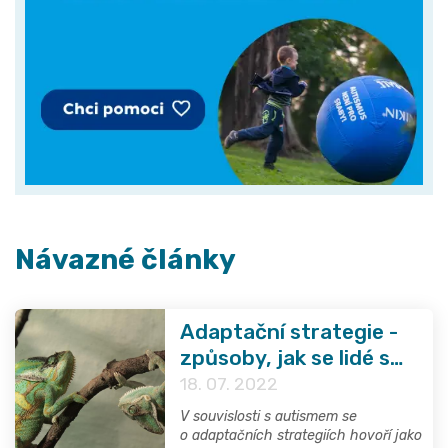
Návazné články
Adaptační strategie -
způsoby, jak se lidé s
PAS vyrovnávají se
18. 07. 2022
svým oslabením
V souvislosti s autismem se
o adaptačních strategiích hovoří jako