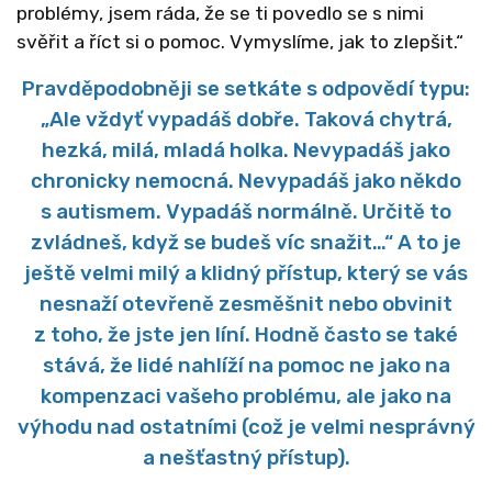
problémy, jsem ráda, že se ti povedlo se s nimi
svěřit a říct si o pomoc. Vymyslíme, jak to zlepšit.“
Pravděpodobněji se setkáte s odpovědí typu:
„Ale vždyť vypadáš dobře. Taková chytrá,
hezká, milá, mladá holka. Nevypadáš jako
chronicky nemocná. Nevypadáš jako někdo
s autismem. Vypadáš normálně. Určitě to
zvládneš, když se budeš víc snažit…“ A to je
ještě velmi milý a klidný přístup, který se vás
nesnaží otevřeně zesměšnit nebo obvinit
z toho, že jste jen líní. Hodně často se také
stává, že lidé nahlíží na pomoc ne jako na
kompenzaci vašeho problému, ale jako na
výhodu nad ostatními (což je velmi nesprávný
a nešťastný přístup).