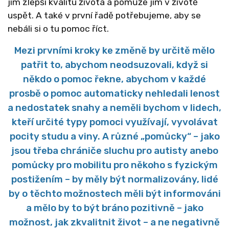
jim zlepší kvalitu života a pomůže jim v životě
uspět. A také v první řadě potřebujeme, aby se
nebáli si o tu pomoc říct.
Mezi prvními kroky ke změně by určitě mělo
patřit to, abychom neodsuzovali, když si
někdo o pomoc řekne, abychom v každé
prosbě o pomoc automaticky nehledali lenost
a nedostatek snahy a neměli bychom v lidech,
kteří určité typy pomoci využívají, vyvolávat
pocity studu a viny. A různé „pomůcky“ – jako
jsou třeba chrániče sluchu pro autisty anebo
pomůcky pro mobilitu pro někoho s fyzickým
postižením – by měly být normalizovány, lidé
by o těchto možnostech měli být informováni
a mělo by to být bráno pozitivně – jako
možnost, jak zkvalitnit život – a ne negativně