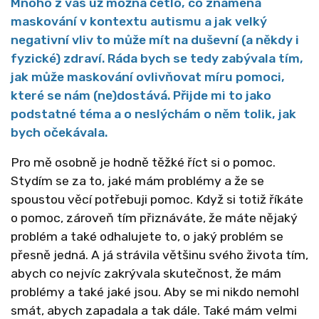
Mnoho z vás už možná četlo, co znamená
maskování v kontextu autismu a jak velký
negativní vliv to může mít na duševní (a někdy i
fyzické) zdraví. Ráda bych se tedy zabývala tím,
jak může maskování ovlivňovat míru pomoci,
které se nám (ne)dostává. Přijde mi to jako
podstatné téma a o neslýchám o něm tolik, jak
bych očekávala.
Pro mě osobně je hodně těžké říct si o pomoc.
Stydím se za to, jaké mám problémy a že se
spoustou věcí potřebuji pomoc. Když si totiž říkáte
o pomoc, zároveň tím přiznáváte, že máte nějaký
problém a také odhalujete to, o jaký problém se
přesně jedná. A já strávila většinu svého života tím,
abych co nejvíc zakrývala skutečnost, že mám
problémy a také jaké jsou. Aby se mi nikdo nemohl
smát, abych zapadala a tak dále. Také mám velmi