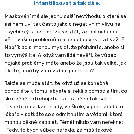
infantilizovat a tak dále.
Maskování má ale jednu další nevýhodu, o které se
asi nemluví tak často jako o negativním vlivu na
psychický stav – může se stát, že lidé nebudou
věřit vašim problémům a nebudou vás brát vážně.
Například si mohou myslet, že přeháníte, anebo si
to vymýšlíte. A když vám lidé nevěří, že vůbec
nějaké problémy máte anebo že jsou tak velké, jak
říkáte, proč by vám vůbec pomáhali?
Takže se může stát, že když už se konečně
odhodláte k tomu, abyste si řekli o pomoc s tím, co
skutečně potřebujete – ať už něco takového
řeknete mezi kamarády, ve škole, v práci anebo u
lékaře – setkáte se s odmítnutím a větami, které
mohou pěkně zabolet. Téměř nikdo vám neřekne:
„Tedy, to bych vůbec neřekla, že máš takové