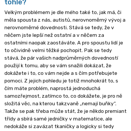
tohle?
Velkým problémem je dle mého také to, jak má, či
měla spousta z nás, autistů, nerovnoměrný vývoj a
nerovnoměrné dovednosti. Stává se tedy, že v
něčem jste lepší než ostatní a v něčem za
ostatními naopak zaostáváte. A pro spoustu lidí je
to očividně velmi těžké pochopit. Pak se tedy
stává, že pár vašich nadprůměrných dovedností
použijí k tomu, aby se vám snažili dokázat, že
dokážete i to, co vám nejde a s čím potřebujete
pomoci. Z jejich pohledu je totiž mnohokrát to, s
čím máte problém, naprostá jednoduchá
samozřejmost, zatímco to, co dokážete, je pro ně
složitá věc, na kterou takzvaně „nemají buňky“.
Takže se pak třeba může stát, že je někdo premiant
třídy a sbírá samé jedničky v matematice, ale
nedokáže si zavázat tkaničky a logicky si tedy