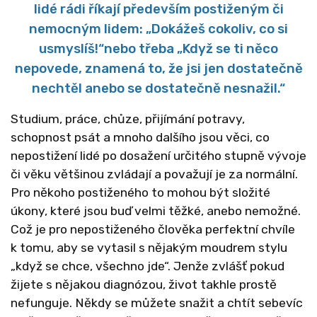
lidé rádi říkají především postiženým či
nemocným lidem: „Dokážeš cokoliv, co si
usmyslíš!“nebo třeba „Když se ti něco
nepovede, znamená to, že jsi jen dostatečně
nechtěl anebo se dostatečně nesnažil.“
Studium, práce, chůze, přijímání potravy,
schopnost psát a mnoho dalšího jsou věci, co
nepostižení lidé po dosažení určitého stupně vývoje
či věku většinou zvládají a považují je za normální.
Pro někoho postiženého to mohou být složité
úkony, které jsou buď velmi těžké, anebo nemožné.
Což je pro nepostiženého člověka perfektní chvíle
k tomu, aby se vytasil s nějakým moudrem stylu
„když se chce, všechno jde“. Jenže zvlášť pokud
žijete s nějakou diagnózou, život takhle prostě
nefunguje. Někdy se můžete snažit a chtít sebevíc