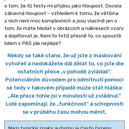
o tom, že IQ testy mi přijdou jako hloupost. Docela
zábavná hloupost – vzhledem k tomu, že většina
z nich není moc komplexních a jsou vlastně jen o
tom, že máte hledat v obrázcích a nákresech vzory
a doplňovat je. Není to totiž přesně to, co spoustě
lidem s PAS jde nejlépe?
Někdy se také stane, že už jste z maskování
vyhořelí a nedokážete dál dělat to, co jste dle
ostatních přece „v pohodě zvládali“.
Potenciálním důvodem pro odmítnutí pomoci
se tedy v takovém případě může stát hláška:
„Ale přece tohle jsi v minulosti už zvládnul.“
Lidé zapomínají, že „funkčnost“ a schopnosti
se v průběhu času mohou měnit.
Mezi typické znaky autismu je často řazeno