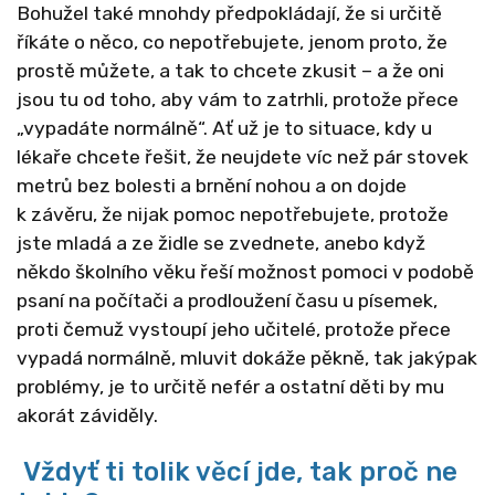
Bohužel také mnohdy předpokládají, že si určitě
říkáte o něco, co nepotřebujete, jenom proto, že
prostě můžete, a tak to chcete zkusit – a že oni
jsou tu od toho, aby vám to zatrhli, protože přece
„vypadáte normálně“. Ať už je to situace, kdy u
lékaře chcete řešit, že neujdete víc než pár stovek
metrů bez bolesti a brnění nohou a on dojde
k závěru, že nijak pomoc nepotřebujete, protože
jste mladá a ze židle se zvednete, anebo když
někdo školního věku řeší možnost pomoci v podobě
psaní na počítači a prodloužení času u písemek,
proti čemuž vystoupí jeho učitelé, protože přece
vypadá normálně, mluvit dokáže pěkně, tak jakýpak
problémy, je to určitě nefér a ostatní děti by mu
akorát záviděly.
Vždyť ti tolik věcí jde, tak proč ne