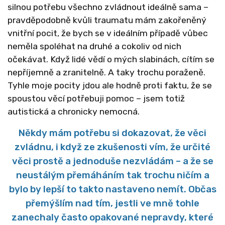
silnou potřebu všechno zvládnout ideálně sama –
pravděpodobně kvůli traumatu mám zakořeněný
vnitřní pocit, že bych se v ideálním případě vůbec
neměla spoléhat na druhé a cokoliv od nich
očekávat. Když lidé vědí o mých slabinách, cítím se
nepříjemně a zranitelně. A taky trochu poraženě.
Tyhle moje pocity jdou ale hodně proti faktu, že se
spoustou věcí potřebuji pomoc – jsem totiž
autistická a chronicky nemocná.
Někdy mám potřebu si dokazovat, že věci
zvládnu, i když ze zkušenosti vím, že určité
věci prostě a jednoduše nezvládám – a že se
neustálým přemáháním tak trochu ničím a
bylo by lepší to takto nastaveno nemít. Občas
přemýšlím nad tím, jestli ve mně tohle
zanechaly často opakované nepravdy, které