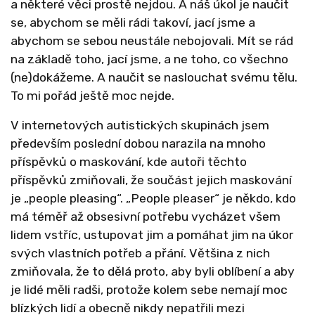
a některé věci prostě nejdou. A náš úkol je naučit
se, abychom se měli rádi takoví, jací jsme a
abychom se sebou neustále nebojovali. Mít se rád
na základě toho, jací jsme, a ne toho, co všechno
(ne)dokážeme. A naučit se naslouchat svému tělu.
To mi pořád ještě moc nejde.
V internetových autistických skupinách jsem
především poslední dobou narazila na mnoho
příspěvků o maskování, kde autoři těchto
příspěvků zmiňovali, že součást jejich maskování
je „people pleasing“. „People pleaser“ je někdo, kdo
má téměř až obsesivní potřebu vycházet všem
lidem vstříc, ustupovat jim a pomáhat jim na úkor
svých vlastních potřeb a přání. Většina z nich
zmiňovala, že to dělá proto, aby byli oblíbení a aby
je lidé měli radši, protože kolem sebe nemají moc
blízkých lidí a obecně nikdy nepatřili mezi