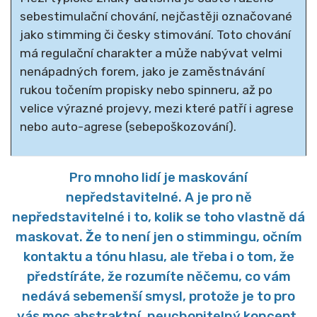
sebestimulační chování, nejčastěji označované
jako stimming či česky stimování. Toto chování
má regulační charakter a může nabývat velmi
nenápadných forem, jako je zaměstnávání
rukou točením propisky nebo spinneru, až po
velice výrazné projevy, mezi které patří i agrese
nebo auto-agrese (sebepoškozování).
Pro mnoho lidí je maskování
nepředstavitelné. A je pro ně
nepředstavitelné i to, kolik se toho vlastně dá
maskovat. Že to není jen o stimmingu, očním
kontaktu a tónu hlasu, ale třeba i o tom, že
předstíráte, že rozumíte něčemu, co vám
nedává sebemenší smysl, protože je to pro
vás moc abstraktní, neuchopitelný koncept.