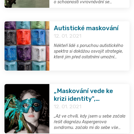
o schopnosti vyrovnávání se
s vrozenými deficity v sociálních
a komunikačních schopnostech
a s tím souvisejícími potížemi
s porozuměním pocitům a myšlení
Autistické maskování
druhých osob apod.
12. 01. 2021
Někteří lidé s poruchou autistického
spektra si dokážou osvojit strategie,
které jim před ostatními umožní
alespoň částečně skrývat jejich
odlišnost nebo vrozené sociální
deficity. Studie, které se zabývaly
vlivem maskování na duševní zdraví
lidí s autismem, došly k závěru, že je
„Maskování vede ke
vysoká míra maskování spojená se
zvýšeným výskytem psychických
krizi identity",
potíží v podobě úzkosti, stresu,
vysvětluje Míša, která
12. 01. 2021
deprese a se zvýšeným rizikem
se s maskováním
sebevražedného chování.
„Až ve chvíli, kdy jsem u sebe začala
vyrovnává
řešit diagnózu Aspergerova
syndromu, začalo mi do sebe vše
zapadat a začínám konečně nahlížet