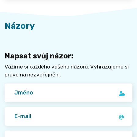
„pod povrch“. Začínám postupně
všechny ty masky zlehka sundávat.
Je to na jednu stranu bolestivý
proces, ale na tu druhou velmi
Názory
osvobozující."
Napsat svůj názor:
Vážíme si každého vašeho názoru. Vyhrazujeme si
právo na nezveřejnění.