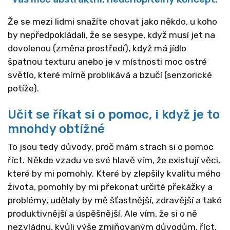
Že se mezi lidmi snažíte chovat jako někdo, u koho
by nepředpokládali, že se sesype, když musí jet na
dovolenou (změna prostředí), když má jídlo
špatnou texturu anebo je v místnosti moc ostré
světlo, které mírně problikává a bzučí (senzorické
potíže).
Učit se říkat si o pomoc, i když je to
mnohdy obtížné
To jsou tedy důvody, proč mám strach si o pomoc
říct. Někde vzadu ve své hlavě vím, že existují věci,
které by mi pomohly. Které by zlepšily kvalitu mého
života, pomohly by mi překonat určité překážky a
problémy, udělaly by mě šťastnější, zdravější a také
produktivnější a úspěšnější. Ale vím, že si o ně
nezvládnu, kvůli výše zmiňovaným důvodům, říct.