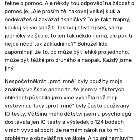
řekne o pomoc. Ale někdy tou odpovědí na žádost o
pomoc je: „Ale prosím tě, takovej velkej kluk a
nedokážeš si zavázat tkaničky? To je fakt trapný,
koukej se víc snažit. Takovej chytrej seš, samý
jedničky ve škole, to jen tak někdo nemá, ale pak ti
nejde něco tak základního?“ Bohužel lidé
zapomínají, že to, co může být lehké pro jednoho,
může být těžké pro druhého a naopak. Každý jsme
jiný.
Nespočetněkrát „proti mně“ byly použity moje
známky ve škole anebo to, že jsem v některých
ohledech působila jako více vyspělá než moji
vrstevníci. Taky „proti mně“ byly často používány
IQ testy. Většinu mého dětství jsem u psychologů
dostávala jen IQ testy a výsledek o 124 bodech
v nich vyvolal pocit, že nemám nárok na to mít
problémy a obzvlášť ne ve škole. A to ani nemluvím