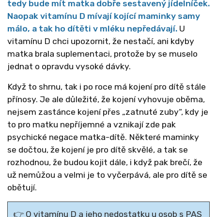
tedy bude mít matka dobře sestavený jídelníček.
Naopak vitamínu D mívají kojící maminky samy
málo, a tak ho dítěti v mléku nepředávají.
U
vitamínu D chci upozornit, že nestačí, ani kdyby
matka brala suplementaci, protože by se muselo
jednat o opravdu vysoké dávky.
Když to shrnu, tak i po roce má kojení pro dítě stále
přínosy. Je ale důležité, že kojení vyhovuje oběma,
nejsem zastánce kojení přes „zatnuté zuby“, kdy je
to pro matku nepříjemné a vznikají zde pak
psychické negace matka-dítě. Některé maminky
se dočtou, že kojení je pro dítě skvělé, a tak se
rozhodnou, že budou kojit dále, i když pak brečí, že
už nemůžou a velmi je to vyčerpává, ale pro dítě se
obětují.
👉
O vitamínu D a jeho nedostatku u osob s PAS