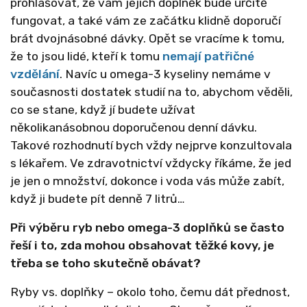
prohlašovat, že vám jejich doplněk bude určitě
fungovat, a také vám ze začátku klidně doporučí
brát dvojnásobné dávky. Opět se vracíme k tomu,
že to jsou lidé, kteří k tomu
nemají patřičné
vzdělání
. Navíc u omega-3 kyseliny nemáme v
současnosti dostatek studií na to, abychom věděli,
co se stane, když jí budete užívat
několikanásobnou doporučenou denní dávku.
Takové rozhodnutí bych vždy nejprve konzultovala
s lékařem. Ve zdravotnictví vždycky říkáme, že jed
je jen o množství, dokonce i voda vás může zabít,
když ji budete pít denně 7 litrů…
Při výběru ryb nebo omega-3 doplňků se často
řeší i to, zda mohou obsahovat těžké kovy, je
třeba se toho skutečně obávat?
Ryby vs. doplňky – okolo toho, čemu dát přednost,