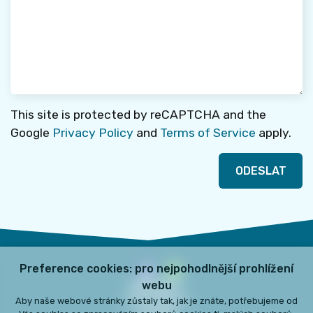
This site is protected by reCAPTCHA and the
Google
Privacy Policy
and
Terms of Service
apply.
ODESLAT
Preference cookies: pro nejpohodlnější prohlížení
webu
KONTAKTY
O PROJEKTU
Aby naše webové stránky zůstaly tak, jak je znáte, potřebujeme od