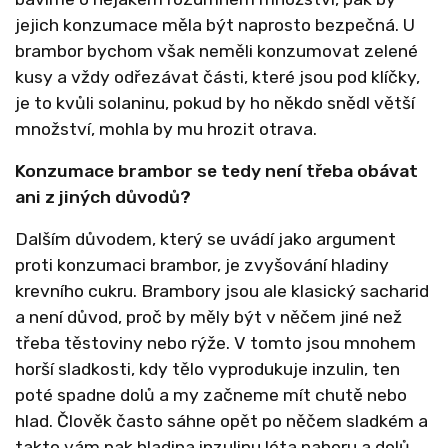
jejich konzumace měla být naprosto bezpečná. U
brambor bychom však neměli konzumovat zelené
kusy a vždy odřezávat části, které jsou pod klíčky,
je to kvůli solaninu, pokud by ho někdo snědl větší
množství, mohla by mu hrozit otrava.
Konzumace brambor se tedy není třeba obávat
ani z jiných důvodů?
Dalším důvodem, který se uvádí jako argument
proti konzumaci brambor, je zvyšování hladiny
krevního cukru. Brambory jsou ale klasický sacharid
a není důvod, proč by měly být v něčem jiné než
třeba těstoviny nebo rýže. V tomto jsou mnohem
horší sladkosti, kdy tělo vyprodukuje inzulin, ten
poté spadne dolů a my začneme mít chutě nebo
hlad. Člověk často sáhne opět po něčem sladkém a
takto vám pak hladina inzulinu léta nahoru a dolů.