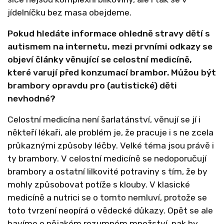
jídelníčku bez masa obejdeme.
Pokud hledáte informace ohledně stravy dětí s
autismem na internetu, mezi prvními odkazy se
objeví články věnující se celostní medicíně,
které varují před konzumací brambor. Můžou být
brambory opravdu pro (autistické) děti
nevhodné?
Celostní medicína není šarlatánství, věnují se jí i
někteří lékaři, ale problém je, že pracuje i s ne zcela
průkaznými způsoby léčby. Velké téma jsou právě i
ty brambory. V celostní medicíně se nedoporučují
brambory a ostatní lilkovité potraviny s tím, že by
mohly způsobovat potíže s klouby. V klasické
medicíně a nutrici se o tomto nemluví, protože se
toto tvrzení neopírá o vědecké důkazy. Opět se ale
bavíme o nějakém rozumném množství, pak by