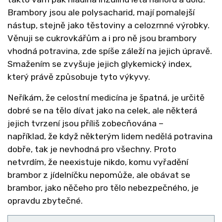
Brambory jsou ale polysacharid, mají pomalejší
nástup, stejně jako těstoviny a celozrnné výrobky.
Věnuji se cukrovkářům a i pro ně jsou brambory
vhodná potravina, zde spíše záleží na jejich úpravě.
Smažením se zvyšuje jejich glykemický index,
který právě způsobuje tyto výkyvy.
Neříkám, že celostní medicína je špatná, je určitě
dobré se na tělo dívat jako na celek, ale některá
jejich tvrzení jsou příliš zobecňována
–⁠
například,
že když některým lidem nedělá potravina
dobře, tak je nevhodná pro všechny. Proto
netvrdím, že neexistuje nikdo, komu vyřadění
brambor z jídelníčku nepomůže, ale obávat se
brambor, jako něčeho pro tělo nebezpečného, je
opravdu zbytečné.