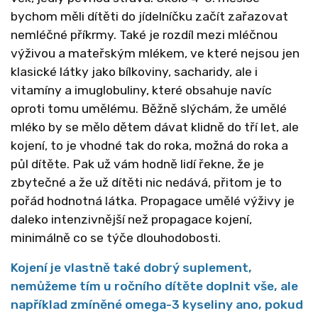
bychom měli dítěti do jídelníčku začít zařazovat
nemléčné příkrmy. Také je rozdíl mezi mléčnou
výživou a mateřským mlékem, ve které nejsou jen
klasické látky jako bílkoviny, sacharidy, ale i
vitamíny a imuglobuliny, které obsahuje navíc
oproti tomu umělému. Běžně slýchám, že umělé
mléko by se mělo dětem dávat klidně do tří let, ale
kojení, to je vhodné tak do roka, možná do roka a
půl dítěte. Pak už vám hodně lidí řekne, že je
zbytečné a že už dítěti nic nedává, přitom je to
pořád hodnotná látka. Propagace umělé výživy je
daleko intenzivnější než propagace kojení,
minimálně co se týče dlouhodobosti.
Kojení je vlastně také dobrý suplement,
nemůžeme tím u ročního dítěte doplnit vše, ale
například zmíněné omega-3 kyseliny ano, pokud