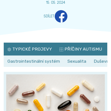
15. 05. 2024
SDÍLET
:
TYPICKÉ PROJEVY
PŘÍČINY AUTISMU
Gastrointestinální systém
Sexualita
Duševní