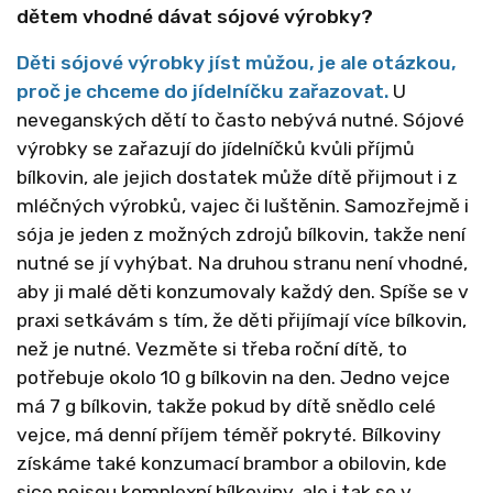
dětem vhodné dávat sójové výrobky?
Děti sójové výrobky jíst můžou, je ale otázkou,
proč je chceme do jídelníčku zařazovat.
U
neveganských dětí to často nebývá nutné. Sójové
výrobky se zařazují do jídelníčků kvůli příjmů
bílkovin, ale jejich dostatek může dítě přijmout i z
mléčných výrobků, vajec či luštěnin. Samozřejmě i
sója je jeden z možných zdrojů bílkovin, takže není
nutné se jí vyhýbat. Na druhou stranu není vhodné,
aby ji malé děti konzumovaly každý den. Spíše se v
praxi setkávám s tím, že děti přijímají více bílkovin,
než je nutné. Vezměte si třeba roční dítě, to
potřebuje okolo 10 g bílkovin na den. Jedno vejce
má 7 g bílkovin, takže pokud by dítě snědlo celé
vejce, má denní příjem téměř pokryté. Bílkoviny
získáme také konzumací brambor a obilovin, kde
sice nejsou komplexní bílkoviny, ale i tak se v