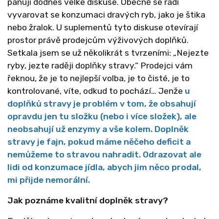
panují dodnes velké diskuse. Obecně se radí
vyvarovat se konzumaci dravých ryb, jako je štika
nebo žralok. U suplementů tyto diskuse otevírají
prostor právě prodejcům výživových doplňků.
Setkala jsem se už několikrát s tvrzeními: „Nejezte
ryby, jezte raději doplňky stravy.“ Prodejci vám
řeknou, že je to nejlepší volba, je to čisté, je to
kontrolované, víte, odkud to pochází… Jenže
u
doplňků stravy je problém v tom, že obsahují
opravdu jen tu složku (nebo i více složek), ale
neobsahují už enzymy a vše kolem. Doplněk
stravy je fajn, pokud máme něčeho deficit a
nemůžeme to stravou nahradit. Odrazovat ale
lidi od konzumace jídla, abych jim něco prodal,
mi přijde nemorální.
Jak poznáme kvalitní doplněk stravy?