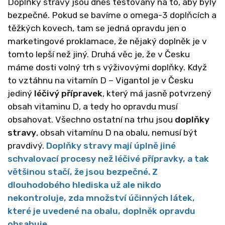
Doplňky stravy jsou dnes testovány na to, aby byly
bezpečné. Pokud se bavíme o omega-3 doplňcích a
těžkých kovech, tam se jedná opravdu jen o
marketingové proklamace, že nějaký doplněk je v
tomto lepší než jiný. Druhá věc je, že v Česku
máme dosti volný trh s výživovými doplňky. Když
to vztáhnu na vitamín D
–
Vigantol je v Česku
jediný
léčivý přípravek
, který má jasně potvrzený
obsah vitaminu D, a tedy ho opravdu musí
obsahovat. Všechno ostatní na trhu jsou
doplňky
stravy
, obsah vitamínu D na obalu, nemusí být
pravdivý.
Doplňky stravy mají úplně jiné
schvalovací procesy než léčivé přípravky, a tak
většinou stačí, že jsou bezpečné. Z
dlouhodobého hlediska už ale nikdo
nekontroluje, zda
množství účinných
látek,
které je uvedené na obalu, doplněk opravdu
obsahuje.