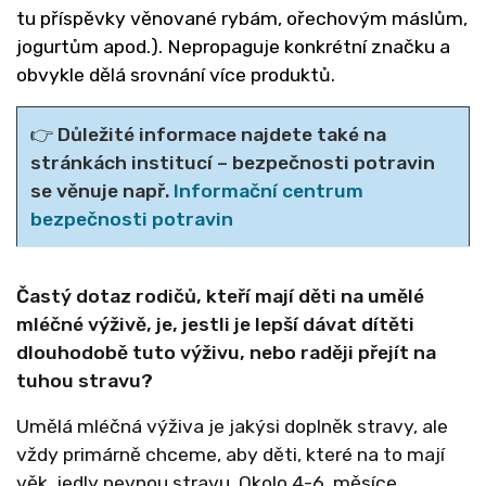
tu příspěvky věnované rybám, ořechovým máslům,
jogurtům apod.). Nepropaguje konkrétní značku a
obvykle dělá srovnání více produktů.
👉
Důležité informace najdete také na
stránkách institucí
–
bezpečnosti potravin
se věnuje např.
Informační centrum
bezpečnosti potravin
Častý dotaz rodičů, kteří mají děti na umělé
mléčné výživě, je, jestli je lepší dávat dítěti
dlouhodobě tuto výživu, nebo raději přejít na
tuhou stravu?
Umělá mléčná výživa je jakýsi doplněk stravy, ale
vždy primárně chceme, aby děti, které na to mají
věk, jedly pevnou stravu. Okolo 4-6. měsíce