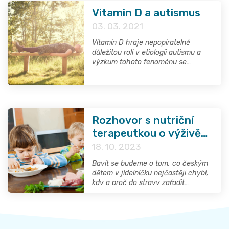
Vitamin D a autismus
03. 03. 2021
Vitamin D hraje nepopiratelně
důležitou roli v etiologii autismu a
výzkum tohoto fenoménu se
zintenzivňuje. Vzrůstající množství
vědeckých prací vede k poznání, že
hypovitaminóza D v průběhu
těhotenství či raném dětství může
být příčinou vzniku autismu u jedinců
Rozhovor s nutriční
s genetickým předurčením pro širší
fenotyp autismu. Snadná dostupnost
terapeutkou o výživě
a ekonomická atraktivnost vitaminu D
dětí: Na co si dát pozor
18. 10. 2023
činí studium jeho potenciální kapacity
a kde čerpat informace
snižovat riziko vzniku autismu
Bavit se budeme o tom, co českým
extrémně důležitým.
dětem v jídelníčku nejčastěji chybí,
kdy a proč do stravy zařadit
potravinové doplňky, o potravinové
selektivitě nebo o tom, proč se
nemusí vyplatit spoléhat na
nutridrink, jako na úplně poslední