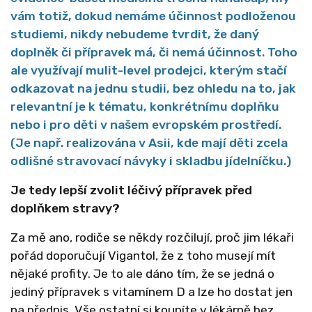
vám totiž, dokud nemáme účinnost podloženou
studiemi, nikdy nebudeme tvrdit, že daný
doplněk či přípravek má, či nemá účinnost. Toho
ale využívají mulit-level prodejci, kterým stačí
odkazovat na jednu studii, bez ohledu na to, jak
relevantní je k tématu, konkrétnímu doplňku
nebo i pro děti v našem evropském prostředí.
(Je např. realizována v Asii, kde mají děti zcela
odlišné stravovací návyky i skladbu jídelníčku.)
Je tedy lepší zvolit léčivý přípravek před
doplňkem stravy?
Za mě ano, rodiče se někdy rozčilují, proč jim lékaři
pořád doporučují Vigantol, že z toho musejí mít
nějaké profity. Je to ale dáno tím, že se jedná o
jediný přípravek s vitamínem D a lze ho dostat jen
na předpis. Vše ostatní si koupíte v lékárně bez