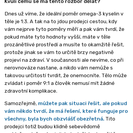
Kvůli čemu se má tento rozbor dělat?
Dnes už víme, že ideální poměr omega-3 kyselin v
těle je 1:3. A tak na to jdou prodejci cestou, kdy
vám nejprve tyto poměry měří a pak vám tvrdí, že
pokud máte tyto hodnoty vyšší, máte v těle
prozánětlivé prostředí a musíte to okamžitě řešit,
protože jinak se vám to určitě brzy negativně
projeví na zdraví. V současnosti ale nevíme, co při
nerovnováze nastane, a nikdo vám nemůže s
takovou určitostí tvrdit, že onemocníte. Tělo může
zvládat i poměr 9:1 a člověk nemusí mít žádné
zdravotní komplikace.
Samozřejmě,
můžete pak situaci řešit, ale pokud
vám někdo tvrdí, že má řešení, které funguje pro
všechny, byla bych obzvlášť obezřetná.
Tito
prodejci totiž budou klidně sebevědomě