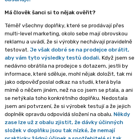
Má člověk šanci si to nějak ověřit?
Téměř všechny doplňky, které se prodávají přes
multi-level marketing, okolo sebe mají obrovskou
reklamu a uvádí, že si výrobky nechávají pravidelně
testovat.
Je však dobré se na prodejce obrátit,
aby vám tyto výsledky testů dodali.
Když jsem se
nedávno obrátila na prodejce s dotazem, jestli by
informace, které sděluje, mohl nějak doložit, tak mi
jako odpověď poslal odkaz na studii, která byla
mírně o něčem jiném, než na co jsem se ptala, a ani
se netýkala toho konkrétního doplňku. Nedostala
jsem ani potvrzení, že si výrobek testují a že jejich
doplněk opravdu odpovídá složení na obalu.
Někdy
zase lze už z obalu zjistit, že dávky účinných
složek v doplňku jsou tak nízké, že nemají
prakticky žádný účinek a spotřebitelé si tak