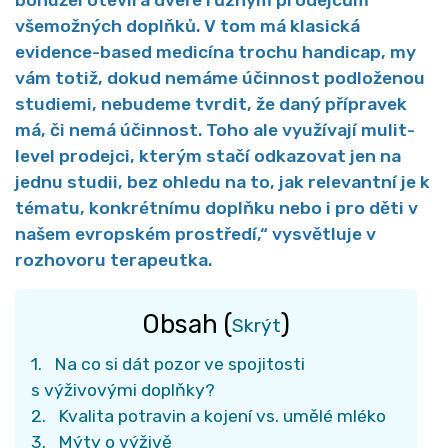
bohužel otevírá dveře různým prodejcům
všemožných doplňků. V tom má klasická
evidence-based medicína trochu handicap, my
vám totiž, dokud nemáme účinnost podloženou
studiemi, nebudeme tvrdit, že daný přípravek
má, či nemá účinnost. Toho ale využívají mulit-
level prodejci, kterým stačí odkazovat jen na
jednu studii, bez ohledu na to, jak relevantní je k
tématu, konkrétnímu doplňku nebo i pro děti v
našem evropském prostředí,“ vysvětluje v
rozhovoru terapeutka.
Obsah
(
)
Skrýt
1.
Na co si dát pozor ve spojitosti
s výživovými doplňky?
2.
Kvalita potravin a kojení vs. umělé mléko
3.
Mýty o výživě