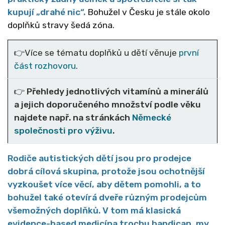
kupují „drahé nic“.
Bohužel v Česku je stále okolo
doplňků stravy šedá zóna.
👉Více se tématu doplňků u dětí věnuje
první
část rozhovoru
.
👉 Přehledy jednotlivých vitamínů a minerálů
a jejich doporučeného množství podle věku
najdete např. na stránkách
Německé
společnosti pro výživu
.
Rodiče autistických dětí jsou pro prodejce
dobrá cílová skupina, protože jsou ochotnější
vyzkoušet více věcí, aby dětem pomohli, a to
bohužel také otevírá dveře různým prodejcům
všemožných doplňků. V tom má klasická
evidence-based medicína trochu handicap, my