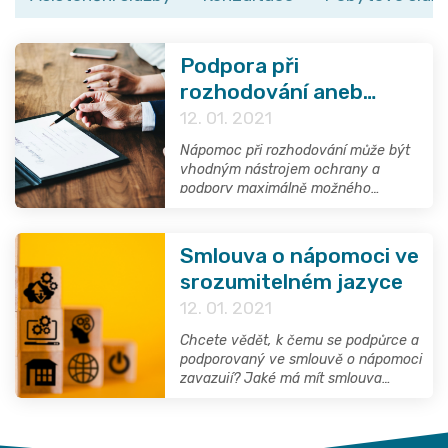
Podpora při
rozhodování aneb
pomoc v situacích, kdy
12. 01. 2021
je narušena schopnost
Nápomoc při rozhodování může být
člověka právně jednat
vhodným nástrojem ochrany a
podpory maximálně možného
samostatného jednání některých
osob s poruchou autistického
spektra, zejména pak jedinců s
Smlouva o nápomoci ve
mentálním postižením.
srozumitelném jazyce
12. 01. 2021
Chcete vědět, k čemu se podpůrce a
podporovaný ve smlouvě o nápomoci
zavazují? Jaké má mít smlouva
náležitosti a za jakých podmínek
nabývá platnosti? Nabízíme vám
odpovědi ve srozumitelném jazyce.